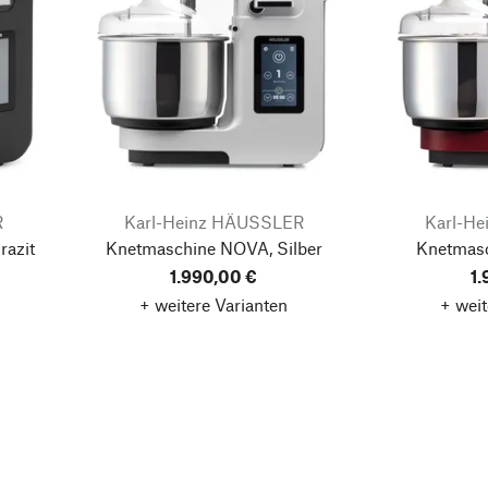
R
Karl-Heinz HÄUSSLER
Karl-H
azit
Knetmaschine NOVA, Silber
Knetmasc
1.990,00 €
1
+ weitere Varianten
+ weit