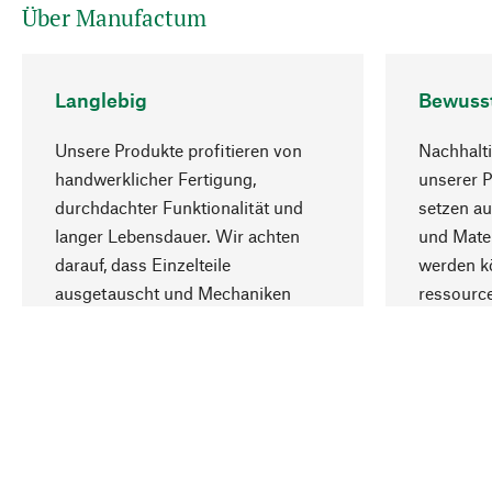
Über Manufactum
Langlebig
Bewuss
Unsere Produkte profitieren von
Nachhalti
handwerklicher Fertigung,
unserer 
durchdachter Funktionalität und
setzen au
langer Lebensdauer. Wir achten
und Mater
darauf, dass Einzelteile
werden kö
ausgetauscht und Mechaniken
ressourc
repariert werden können.
sozialver
Ihr Land