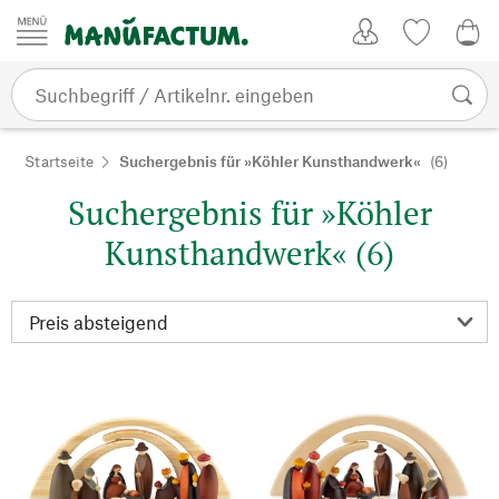
Zum Inhalt springen
Kundenkonto
Merkliste
0,0
Startseite
Suchergebnis für »Köhler Kunsthandwerk«
(6)
Suchergebnis für »Köhler
Kunsthandwerk« (6)