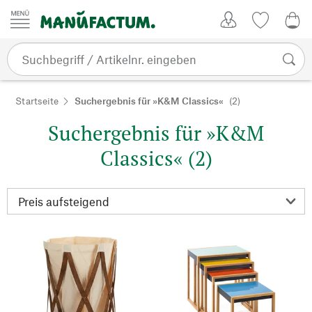
Zum Inhalt springen
Kundenkonto
Merkliste
0,0
Startseite
Suchergebnis für »K&M Classics«
(2)
Suchergebnis für »K&M
Classics« (2)