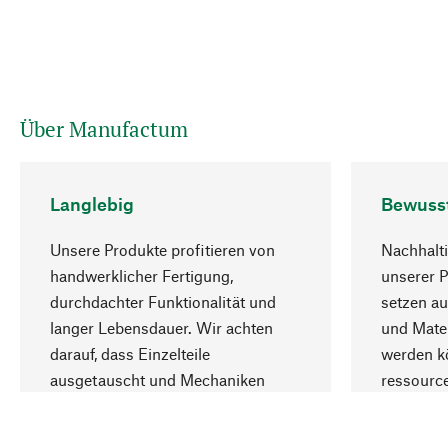
Über Manufactum
Langlebig
Bewuss
Unsere Produkte profitieren von
Nachhalti
handwerklicher Fertigung,
unserer 
durchdachter Funktionalität und
setzen au
langer Lebensdauer. Wir achten
und Mater
darauf, dass Einzelteile
werden kö
ausgetauscht und Mechaniken
ressourc
repariert werden können.
sozialver