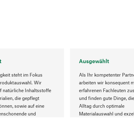
t
Ausgewählt
gkeit steht im Fokus
Als Ihr kompetenter Partn
Produktauswahl. Wir
arbeiten wir konsequent m
f natürliche Inhaltsstoffe
erfahrenen Fachleuten z
ialien, die gepflegt
und finden gute Dinge, die
nnen, sowie auf eine
Alltag durch optimale
enschonende und
Materialauswahl und exzel
trägliche Produktion.
Fertigung bereichern.