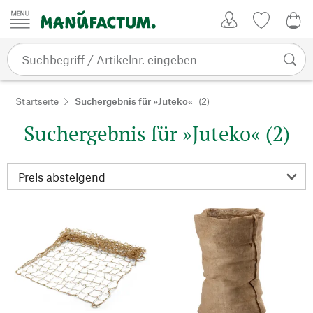
Zum Inhalt springen
Kundenkonto
Merkliste
0,0
Startseite
Suchergebnis für »Juteko«
(2)
Suchergebnis für »Juteko« (2)