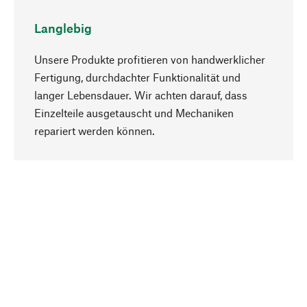
Langlebig
Unsere Produkte profitieren von handwerklicher
Fertigung, durchdachter Funktionalität und
langer Lebensdauer. Wir achten darauf, dass
Einzelteile ausgetauscht und Mechaniken
Nach oben
repariert werden können.
Bewusst
Nachhaltigkeit steht im Fokus unserer
Produktauswahl. Wir setzen auf natürliche
Inhaltsstoffe und Materialien, die gepflegt werden
können, sowie auf eine ressourcenschonende