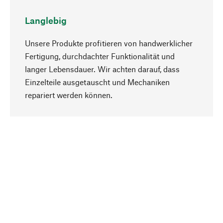
Langlebig
Unsere Produkte profitieren von handwerklicher
Fertigung, durchdachter Funktionalität und
langer Lebensdauer. Wir achten darauf, dass
Einzelteile ausgetauscht und Mechaniken
Nach oben
repariert werden können.
Bewusst
Nachhaltigkeit steht im Fokus unserer
Produktauswahl. Wir setzen auf natürliche
Inhaltsstoffe und Materialien, die gepflegt werden
können, sowie auf eine ressourcenschonende