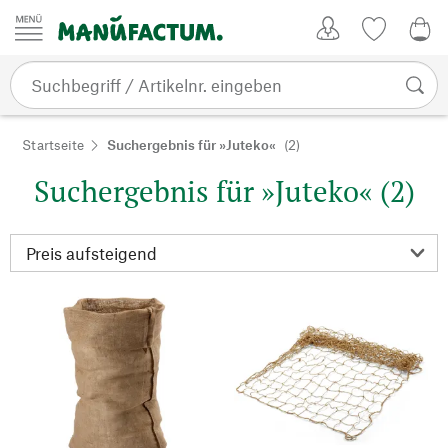
Zum Inhalt springen
Kundenkonto
Merkliste
0,0
Startseite
Suchergebnis für »Juteko«
(2)
Suchergebnis für »Juteko« (2)