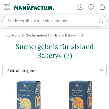
Zum Inhalt springen
Kundenkonto
Merkliste
0,0
Startseite
Suchergebnis für »Island Bakery«
(7)
Suchergebnis für »Island
Bakery« (7)