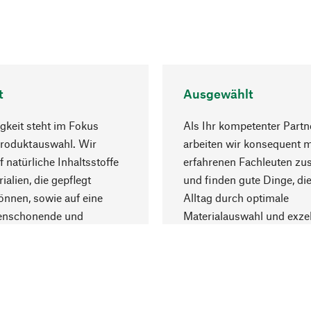
t
Ausgewählt
gkeit steht im Fokus
Als Ihr kompetenter Partn
Produktauswahl. Wir
arbeiten wir konsequent m
f natürliche Inhaltsstoffe
erfahrenen Fachleuten z
ialien, die gepflegt
und finden gute Dinge, die
nnen, sowie auf eine
Alltag durch optimale
enschonende und
Materialauswahl und exzel
trägliche Produktion.
Fertigung bereichern.