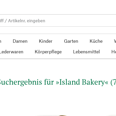
n
Damen
Kinder
Garten
Küche
 Lederwaren
Körperpflege
Lebensmittel
He
Suchergebnis für »Island Bakery« (7