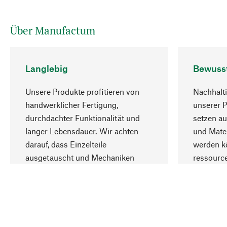
Über Manufactum
Langlebig
Bewuss
Unsere Produkte profitieren von
Nachhalti
handwerklicher Fertigung,
unserer 
durchdachter Funktionalität und
setzen au
langer Lebensdauer. Wir achten
und Mater
darauf, dass Einzelteile
werden kö
ausgetauscht und Mechaniken
ressourc
repariert werden können.
sozialver