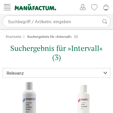
Zum Inhalt springen
Kundenkonto
Merkliste
0,0
Startseite
Suchergebnis für »Intervall«
(3)
Suchergebnis für »Intervall«
(3)