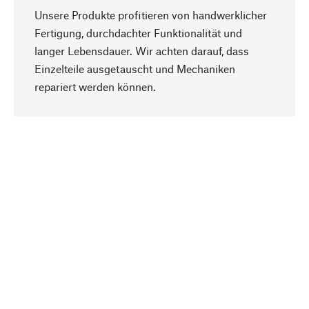
Unsere Produkte profitieren von handwerklicher
Fertigung, durchdachter Funktionalität und
langer Lebensdauer. Wir achten darauf, dass
Einzelteile ausgetauscht und Mechaniken
Nach oben
repariert werden können.
Bewusst
Nachhaltigkeit steht im Fokus unserer
Produktauswahl. Wir setzen auf natürliche
Inhaltsstoffe und Materialien, die gepflegt werden
können, sowie auf eine ressourcenschonende
und sozialverträgliche Produktion.