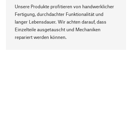
Unsere Produkte profitieren von handwerklicher
Fertigung, durchdachter Funktionalität und
langer Lebensdauer. Wir achten darauf, dass
Einzelteile ausgetauscht und Mechaniken
Nach oben
repariert werden können.
Bewusst
Nachhaltigkeit steht im Fokus unserer
Produktauswahl. Wir setzen auf natürliche
Inhaltsstoffe und Materialien, die gepflegt werden
können, sowie auf eine ressourcenschonende
und sozialverträgliche Produktion.