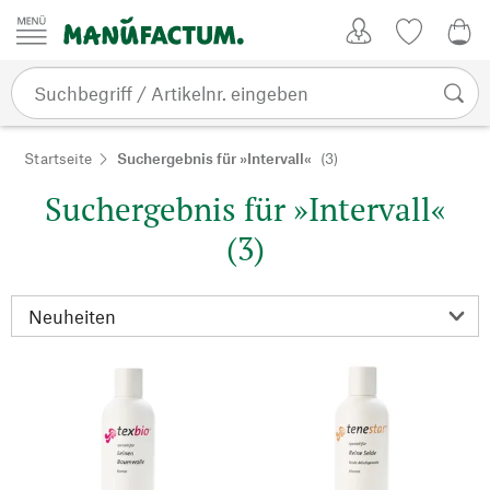
Zum Inhalt springen
Kundenkonto
Merkliste
0,0
Startseite
Suchergebnis für »Intervall«
(3)
Suchergebnis für »Intervall«
(3)