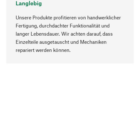
Langlebig
Unsere Produkte profitieren von handwerklicher
Fertigung, durchdachter Funktionalität und
langer Lebensdauer. Wir achten darauf, dass
Einzelteile ausgetauscht und Mechaniken
Nach oben
repariert werden können.
Bewusst
Nachhaltigkeit steht im Fokus unserer
Produktauswahl. Wir setzen auf natürliche
Inhaltsstoffe und Materialien, die gepflegt werden
können, sowie auf eine ressourcenschonende
und sozialverträgliche Produktion.