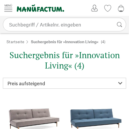
Zum Inhalt springen
Kundenkonto
Merkliste
0,0
Startseite
Suchergebnis für »Innovation Living«
(4)
Suchergebnis für »Innovation
Living« (4)