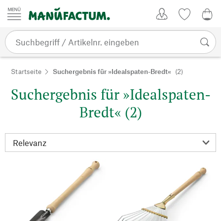
Zum Inhalt springen
Kundenkonto
Merkliste
0,0
Startseite
Suchergebnis für »Idealspaten-Bredt«
(2)
Suchergebnis für »Idealspaten-
Bredt« (2)