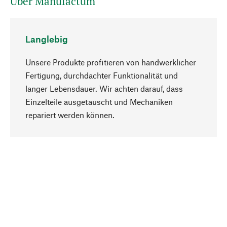
Über Manufactum
Langlebig
Unsere Produkte profitieren von handwerklicher
Fertigung, durchdachter Funktionalität und
langer Lebensdauer. Wir achten darauf, dass
Einzelteile ausgetauscht und Mechaniken
Nach oben
repariert werden können.
Bewusst
Nachhaltigkeit steht im Fokus unserer
Produktauswahl. Wir setzen auf natürliche
Inhaltsstoffe und Materialien, die gepflegt werden