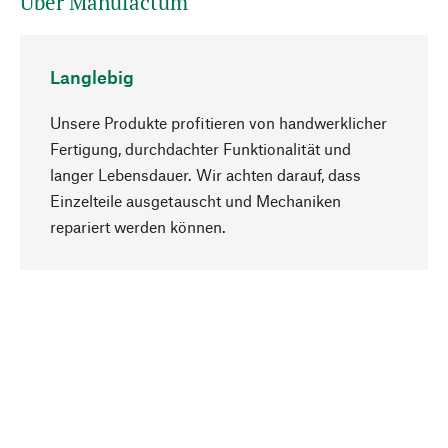
Über Manufactum
Langlebig
Unsere Produkte profitieren von handwerklicher
Fertigung, durchdachter Funktionalität und
langer Lebensdauer. Wir achten darauf, dass
Einzelteile ausgetauscht und Mechaniken
Nach oben
repariert werden können.
Bewusst
Nachhaltigkeit steht im Fokus unserer
Produktauswahl. Wir setzen auf natürliche
Inhaltsstoffe und Materialien, die gepflegt werden