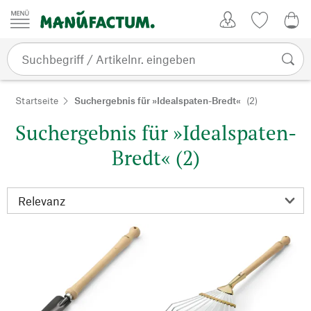
Zum Inhalt springen
Kundenkonto
Merkliste
0,0
Startseite
Suchergebnis für »Idealspaten-Bredt«
(2)
Suchergebnis für »Idealspaten-
Bredt« (2)