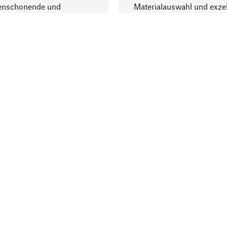
enschonende und
Materialauswahl und exzel
trägliche Produktion.
Fertigung bereichern.
Lieferung & Zah
ine
Versandkosten
ter
Lieferung
user
Rechnung
altungen
Bankeinzug