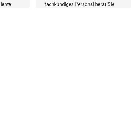
lente
fachkundiges Personal berät Sie
gern.
lung
Unternehmen
Über Manufactum
Stellenangebote
Compliance
Journal