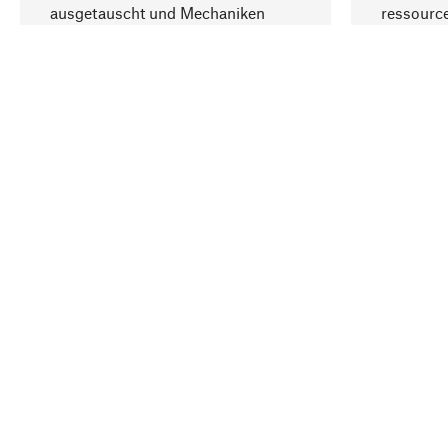
ausgetauscht und Mechaniken
ressourc
repariert werden können.
sozialver
Ihr Land
Deutschland
Kontakt
Service
Gutsche
Bestellung, Service & Beratung
Newslet
02309 939050
Warenhä
E-Mail-Kontakt:
info@manufactum.de
Veranst
Kontaktmöglichkeiten und Öffnungszeiten