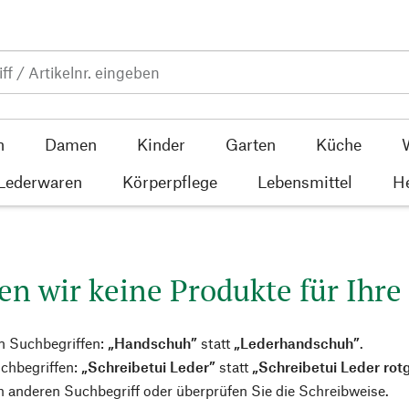
n
Damen
Kinder
Garten
Küche
 Lederwaren
Körperpflege
Lebensmittel
He
en wir keine Produkte für Ihre
n Suchbegriffen:
„Handschuh”
statt
„Lederhandschuh”
.
chbegriffen:
„Schreibetui Leder”
statt
„Schreibetui Leder rot
 anderen Suchbegriff oder überprüfen Sie die Schreibweise.