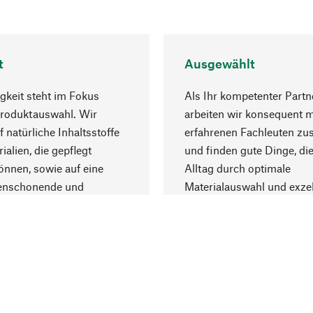
t
Ausgewählt
gkeit steht im Fokus
Als Ihr kompetenter Partn
Produktauswahl. Wir
arbeiten wir konsequent m
f natürliche Inhaltsstoffe
erfahrenen Fachleuten z
ialien, die gepflegt
und finden gute Dinge, die
nnen, sowie auf eine
Alltag durch optimale
enschonende und
Materialauswahl und exzel
trägliche Produktion.
Fertigung bereichern.