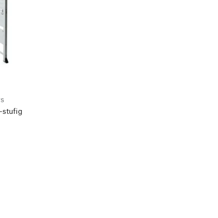
rs
-stufig