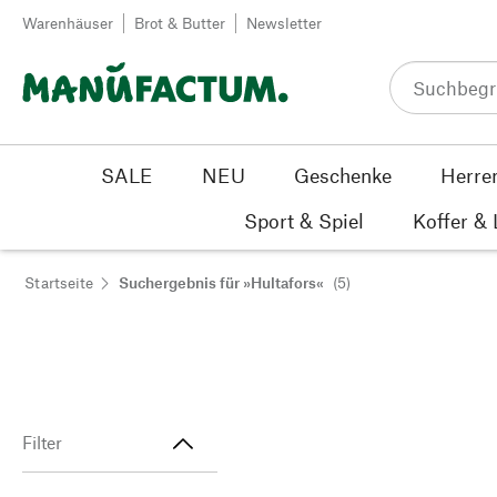
Zum Inhalt springen
Warenhäuser
Brot & Butter
Newsletter
SALE
NEU
Geschenke
Herre
Sport & Spiel
Koffer &
Startseite
Suchergebnis für »Hultafors«
(5)
Filter