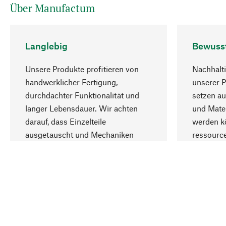
Über Manufactum
Langlebig
Bewuss
Unsere Produkte profitieren von
Nachhalti
handwerklicher Fertigung,
unserer 
durchdachter Funktionalität und
setzen au
langer Lebensdauer. Wir achten
und Mater
darauf, dass Einzelteile
werden kö
ausgetauscht und Mechaniken
ressourc
repariert werden können.
sozialver
Ihr Land