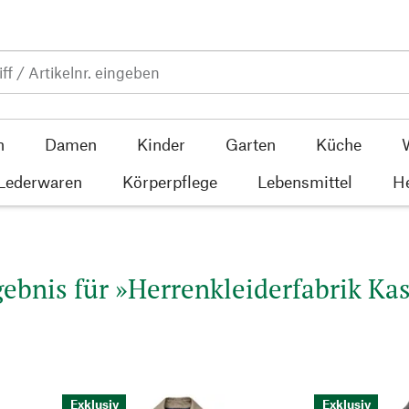
n
Damen
Kinder
Garten
Küche
 Lederwaren
Körperpflege
Lebensmittel
He
ebnis für »Herrenkleiderfabrik Kast
Exklusiv
Exklusiv