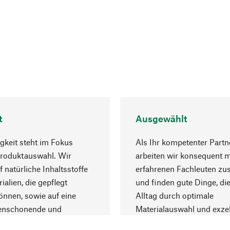
t
Ausgewählt
gkeit steht im Fokus
Als Ihr kompetenter Partn
Produktauswahl. Wir
arbeiten wir konsequent m
f natürliche Inhaltsstoffe
erfahrenen Fachleuten z
ialien, die gepflegt
und finden gute Dinge, die
nnen, sowie auf eine
Alltag durch optimale
enschonende und
Materialauswahl und exzel
trägliche Produktion.
Fertigung bereichern.