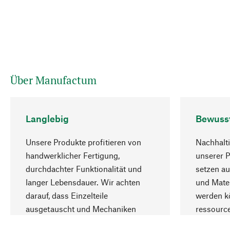
Über Manufactum
Langlebig
Bewuss
Unsere Produkte profitieren von
Nachhalti
handwerklicher Fertigung,
unserer 
durchdachter Funktionalität und
setzen au
langer Lebensdauer. Wir achten
und Mater
darauf, dass Einzelteile
werden kö
ausgetauscht und Mechaniken
ressourc
repariert werden können.
sozialver