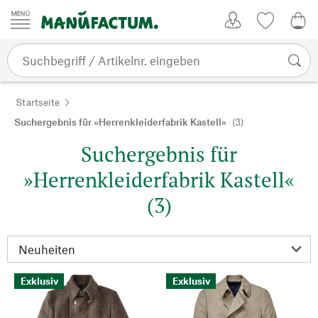
Zum Inhalt springen
Kundenkonto
Merkliste
0,0
Startseite
Suchergebnis für »Herrenkleiderfabrik Kastell«
(3)
Suchergebnis für
»Herrenkleiderfabrik Kastell«
(3)
Exklusiv
Exklusiv