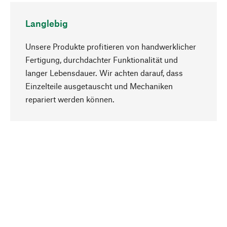
Langlebig
Unsere Produkte profitieren von handwerklicher
Fertigung, durchdachter Funktionalität und
langer Lebensdauer. Wir achten darauf, dass
Einzelteile ausgetauscht und Mechaniken
Nach oben
repariert werden können.
Bewusst
Nachhaltigkeit steht im Fokus unserer
Produktauswahl. Wir setzen auf natürliche
Inhaltsstoffe und Materialien, die gepflegt werden
können, sowie auf eine ressourcenschonende