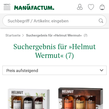
Zum Inhalt springen
Kundenkonto
Merkliste
0,0
Startseite
Suchergebnis für »Helmut Wermut«
(7)
Suchergebnis für »Helmut
Wermut« (7)