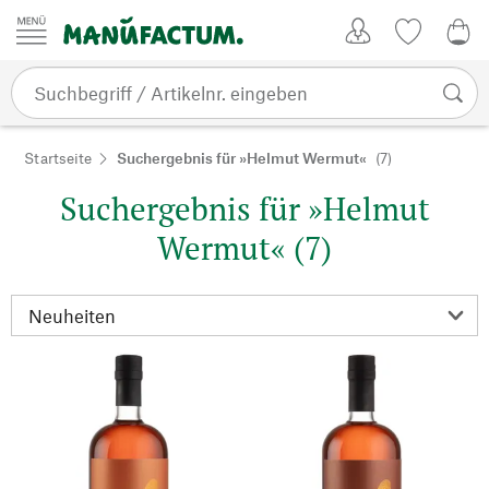
Zum Inhalt springen
Kundenkonto
Merkliste
0,0
Startseite
Suchergebnis für »Helmut Wermut«
(7)
Suchergebnis für »Helmut
Wermut« (7)