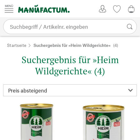
Zum Inhalt springen
Kundenkonto
Merkliste
0,0
Startseite
Suchergebnis für »Heim Wildgerichte«
(4)
Suchergebnis für »Heim
Wildgerichte« (4)