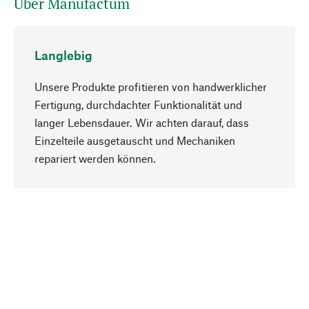
Über Manufactum
Langlebig
Unsere Produkte profitieren von handwerklicher
Fertigung, durchdachter Funktionalität und
langer Lebensdauer. Wir achten darauf, dass
Einzelteile ausgetauscht und Mechaniken
Nach oben
repariert werden können.
Bewusst
Nachhaltigkeit steht im Fokus unserer
Produktauswahl. Wir setzen auf natürliche
Inhaltsstoffe und Materialien, die gepflegt werden