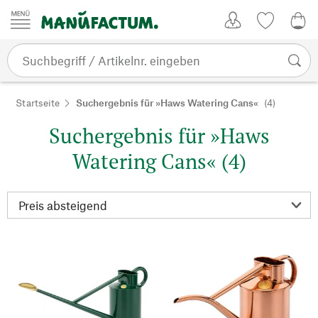
Zum Inhalt springen
Kundenkonto
Merkliste
0,0
Startseite
Suchergebnis für »Haws Watering Cans«
(4)
Suchergebnis für »Haws
Watering Cans« (4)