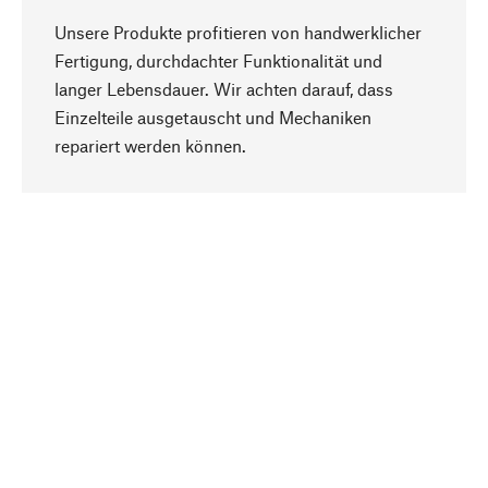
Unsere Produkte profitieren von handwerklicher
Fertigung, durchdachter Funktionalität und
langer Lebensdauer. Wir achten darauf, dass
Einzelteile ausgetauscht und Mechaniken
Nach oben
repariert werden können.
Bewusst
Nachhaltigkeit steht im Fokus unserer
Produktauswahl. Wir setzen auf natürliche
Inhaltsstoffe und Materialien, die gepflegt werden
können, sowie auf eine ressourcenschonende
und sozialverträgliche Produktion.