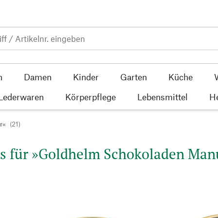
n
Damen
Kinder
Garten
Küche
 Lederwaren
Körperpflege
Lebensmittel
He
r«
(21)
s für »Goldhelm Schokoladen Manu