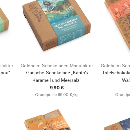
faktur
Goldhelm Schokoladen Manufaktur
Goldhelm Sch
inou“
Ganache-Schokolade „Käptn’s
Tafelschokol
Karamell und Meersalz“
Wal
9,90 €
Grundpreis: 99,00 €/kg
Grundpr