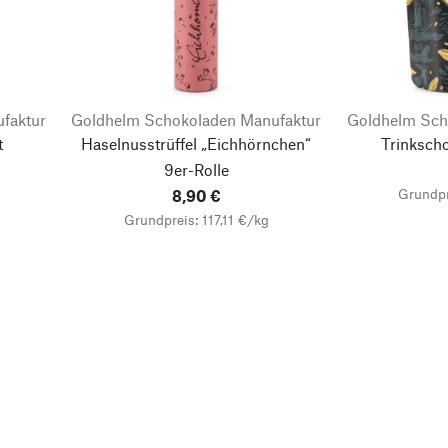
faktur
Goldhelm Schokoladen Manufaktur
Goldhelm Sch
t
Haselnusstrüffel „Eichhörnchen“
Trinksch
9er-Rolle
Grundpr
8,90 €
Grundpreis: 117,11 €/kg