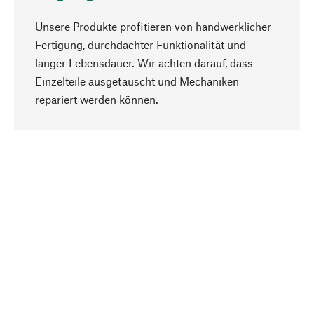
Unsere Produkte profitieren von handwerklicher
Fertigung, durchdachter Funktionalität und
langer Lebensdauer. Wir achten darauf, dass
Einzelteile ausgetauscht und Mechaniken
Nach oben
repariert werden können.
Bewusst
Nachhaltigkeit steht im Fokus unserer
Produktauswahl. Wir setzen auf natürliche
Inhaltsstoffe und Materialien, die gepflegt werden
können, sowie auf eine ressourcenschonende
und sozialverträgliche Produktion.