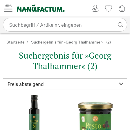
Zum Inhalt springen
Kundenkonto
Merkliste
0,0
Startseite
Suchergebnis für »Georg Thalhammer«
(2)
Suchergebnis für »Georg
Thalhammer« (2)