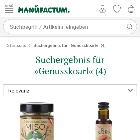
Zum Inhalt springen
Kundenkonto
Merkliste
0,0
Startseite
Suchergebnis für »Genusskoarl«
(4)
Suchergebnis für
»Genusskoarl« (4)