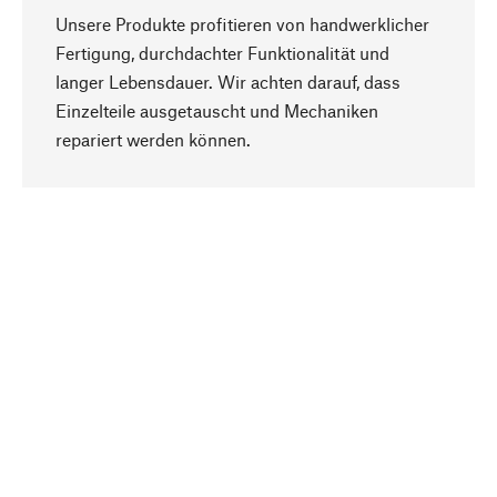
Unsere Produkte profitieren von handwerklicher
Fertigung, durchdachter Funktionalität und
langer Lebensdauer. Wir achten darauf, dass
Einzelteile ausgetauscht und Mechaniken
Nach oben
repariert werden können.
Bewusst
Nachhaltigkeit steht im Fokus unserer
Produktauswahl. Wir setzen auf natürliche
Inhaltsstoffe und Materialien, die gepflegt werden
können, sowie auf eine ressourcenschonende
und sozialverträgliche Produktion.