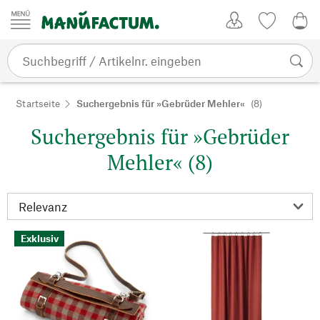
Zum Inhalt springen
Kundenkonto
Merkliste
0,0
Startseite
Suchergebnis für »Gebrüder Mehler«
(8)
Suchergebnis für »Gebrüder
Mehler« (8)
Exklusiv