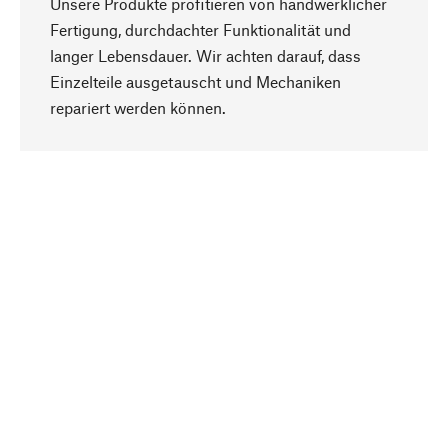
Unsere Produkte profitieren von handwerklicher
Fertigung, durchdachter Funktionalität und
langer Lebensdauer. Wir achten darauf, dass
Einzelteile ausgetauscht und Mechaniken
Nach oben
repariert werden können.
Bewusst
Nachhaltigkeit steht im Fokus unserer
Produktauswahl. Wir setzen auf natürliche
Inhaltsstoffe und Materialien, die gepflegt werden
können, sowie auf eine ressourcenschonende
und sozialverträgliche Produktion.