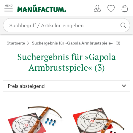
Zum Inhalt springen
Kundenkonto
Merkliste
0,0
Startseite
Suchergebnis für »Gapola Armbrustspiele«
(3)
Suchergebnis für »Gapola
Armbrustspiele« (3)