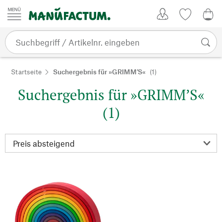
Zum Inhalt springen
Kundenkonto
Merkliste
0,0
Startseite
Suchergebnis für »GRIMM’S«
(1)
Suchergebnis für »GRIMM’S«
(1)