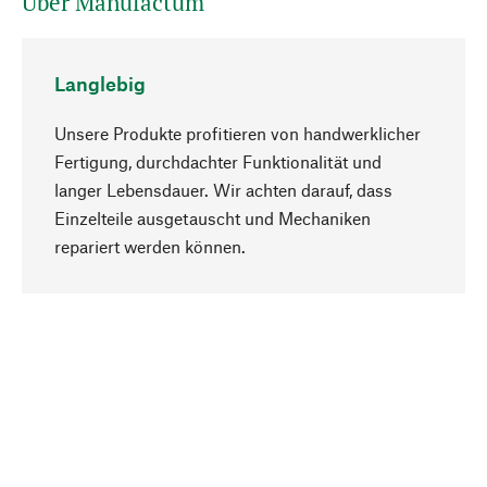
Über Manufactum
Langlebig
Unsere Produkte profitieren von handwerklicher
Fertigung, durchdachter Funktionalität und
langer Lebensdauer. Wir achten darauf, dass
Einzelteile ausgetauscht und Mechaniken
Nach oben
repariert werden können.
Bewusst
Nachhaltigkeit steht im Fokus unserer
Produktauswahl. Wir setzen auf natürliche
Inhaltsstoffe und Materialien, die gepflegt werden