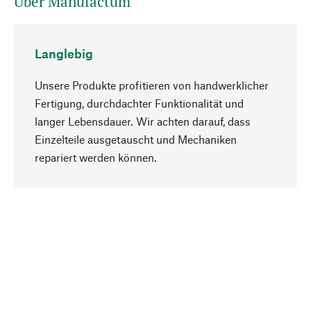
Über Manufactum
Langlebig
Unsere Produkte profitieren von handwerklicher
Fertigung, durchdachter Funktionalität und
langer Lebensdauer. Wir achten darauf, dass
Einzelteile ausgetauscht und Mechaniken
Nach oben
repariert werden können.
Bewusst
Nachhaltigkeit steht im Fokus unserer
Produktauswahl. Wir setzen auf natürliche
Inhaltsstoffe und Materialien, die gepflegt werden