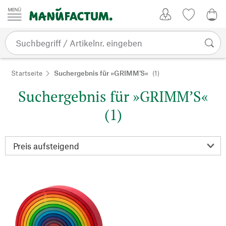
Zum Inhalt springen
Kundenkonto
Merkliste
0,0
Startseite
Suchergebnis für »GRIMM’S«
(1)
Suchergebnis für »GRIMM’S«
(1)