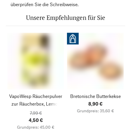
überprüfen Sie die Schreibweise.
Unsere Empfehlungen für Sie
VapoWesp Räucherpulver
Bretonische Butterkekse
zur Räucherbox, Lemon
8,90 €
Grundpreis: 35,60 €
Basil
7,99 €
4,50 €
Grundpreis: 45,00 €