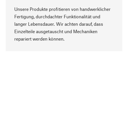
Unsere Produkte profitieren von handwerklicher
Fertigung, durchdachter Funktionalität und
langer Lebensdauer. Wir achten darauf, dass
Einzelteile ausgetauscht und Mechaniken
Nach oben
repariert werden können.
Bewusst
Nachhaltigkeit steht im Fokus unserer
Produktauswahl. Wir setzen auf natürliche
Inhaltsstoffe und Materialien, die gepflegt werden
können, sowie auf eine ressourcenschonende
und sozialverträgliche Produktion.