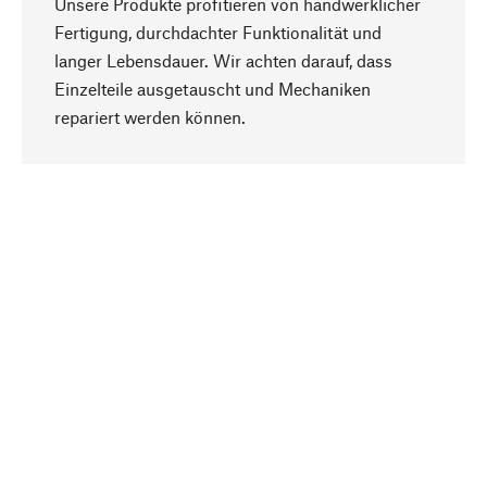
Unsere Produkte profitieren von handwerklicher
Fertigung, durchdachter Funktionalität und
langer Lebensdauer. Wir achten darauf, dass
Einzelteile ausgetauscht und Mechaniken
Nach oben
repariert werden können.
Bewusst
Nachhaltigkeit steht im Fokus unserer
Produktauswahl. Wir setzen auf natürliche
Inhaltsstoffe und Materialien, die gepflegt werden
können, sowie auf eine ressourcenschonende
und sozialverträgliche Produktion.