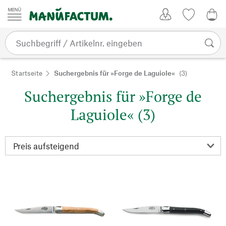
Zum Inhalt springen
Kundenkonto
Merkliste
0,0
Startseite
Suchergebnis für »Forge de Laguiole«
(3)
Suchergebnis für »Forge de
Laguiole« (3)