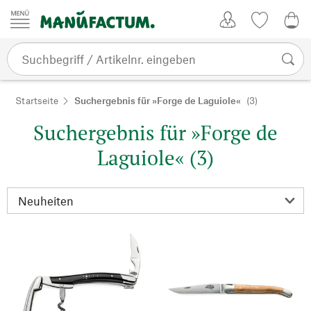
Zum Inhalt springen
Kundenkonto
Merkliste
0,0
Startseite
Suchergebnis für »Forge de Laguiole«
(3)
Suchergebnis für »Forge de
Laguiole« (3)