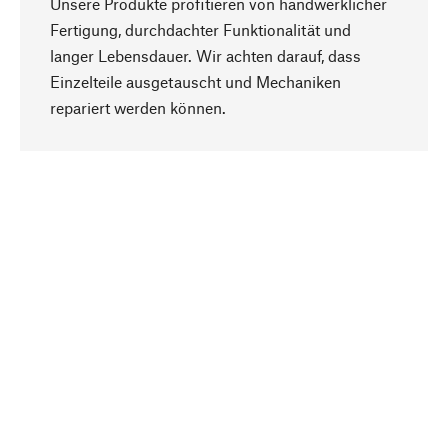
Unsere Produkte profitieren von handwerklicher
Fertigung, durchdachter Funktionalität und
langer Lebensdauer. Wir achten darauf, dass
Einzelteile ausgetauscht und Mechaniken
Nach oben
repariert werden können.
Bewusst
Nachhaltigkeit steht im Fokus unserer
Produktauswahl. Wir setzen auf natürliche
Inhaltsstoffe und Materialien, die gepflegt werden
können, sowie auf eine ressourcenschonende
und sozialverträgliche Produktion.