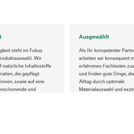
t
Ausgewählt
gkeit steht im Fokus
Als Ihr kompetenter Partn
Produktauswahl. Wir
arbeiten wir konsequent m
f natürliche Inhaltsstoffe
erfahrenen Fachleuten z
ialien, die gepflegt
und finden gute Dinge, die
nnen, sowie auf eine
Alltag durch optimale
enschonende und
Materialauswahl und exzel
trägliche Produktion.
Fertigung bereichern.