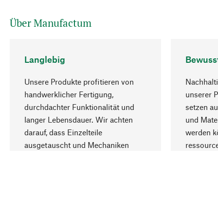
Über Manufactum
Langlebig
Bewuss
Unsere Produkte profitieren von
Nachhalti
handwerklicher Fertigung,
unserer 
durchdachter Funktionalität und
setzen au
langer Lebensdauer. Wir achten
und Mater
darauf, dass Einzelteile
werden kö
ausgetauscht und Mechaniken
ressourc
repariert werden können.
sozialver
Ihr Land