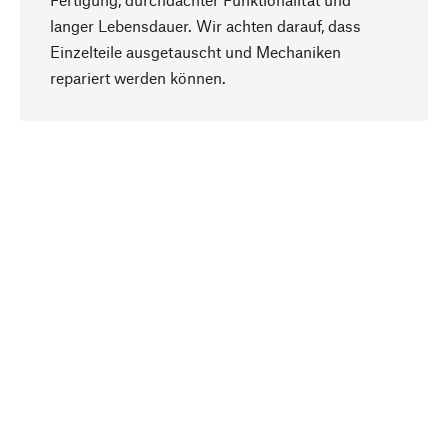
langer Lebensdauer. Wir achten darauf, dass
Einzelteile ausgetauscht und Mechaniken
Nach oben
repariert werden können.
Bewusst
Nachhaltigkeit steht im Fokus unserer
Produktauswahl. Wir setzen auf natürliche
Inhaltsstoffe und Materialien, die gepflegt werden
können, sowie auf eine ressourcenschonende
und sozialverträgliche Produktion.