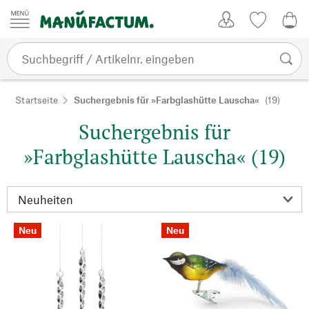
Zum Inhalt springen
Kundenkonto
Merkliste
0,0
Startseite
Suchergebnis für »Farbglashütte Lauscha«
(19)
Suchergebnis für
»Farbglashütte Lauscha« (19)
Neu
Neu