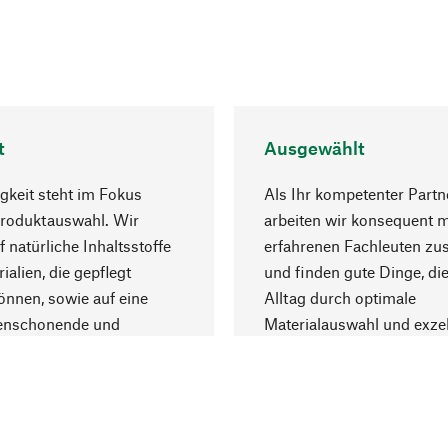
t
Ausgewählt
gkeit steht im Fokus
Als Ihr kompetenter Partn
Produktauswahl. Wir
arbeiten wir konsequent m
f natürliche Inhaltsstoffe
erfahrenen Fachleuten z
ialien, die gepflegt
und finden gute Dinge, die
nnen, sowie auf eine
Alltag durch optimale
enschonende und
Materialauswahl und exzel
trägliche Produktion.
Fertigung bereichern.