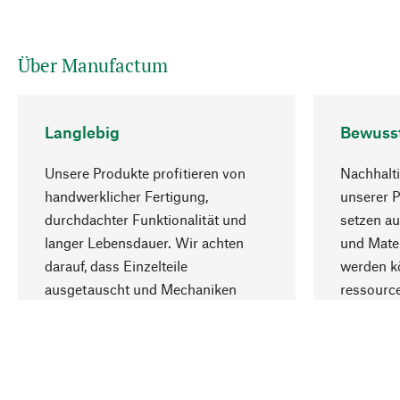
Über Manufactum
Langlebig
Bewuss
Unsere Produkte profitieren von
Nachhalti
handwerklicher Fertigung,
unserer 
durchdachter Funktionalität und
setzen au
langer Lebensdauer. Wir achten
und Mater
darauf, dass Einzelteile
werden kö
ausgetauscht und Mechaniken
ressourc
repariert werden können.
sozialver