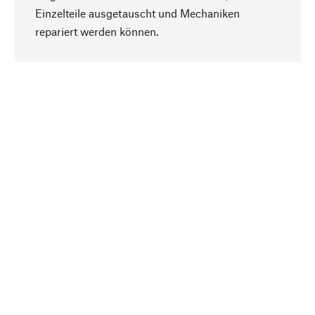
Einzelteile ausgetauscht und Mechaniken
Nach oben
repariert werden können.
Bewusst
Nachhaltigkeit steht im Fokus unserer
Produktauswahl. Wir setzen auf natürliche
Inhaltsstoffe und Materialien, die gepflegt werden
können, sowie auf eine ressourcenschonende
und sozialverträgliche Produktion.
Ausgewählt