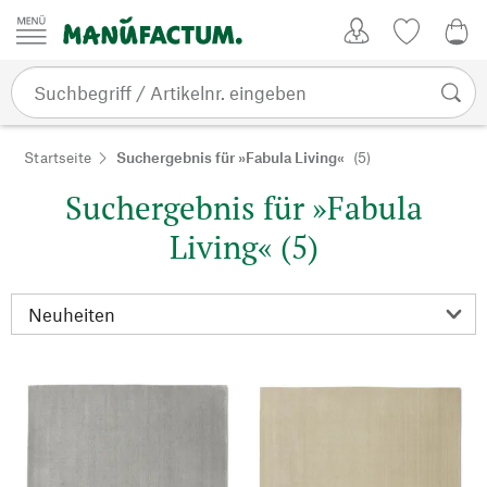
Zum Inhalt springen
Kundenkonto
Merkliste
0,0
Startseite
Suchergebnis für »Fabula Living«
(5)
Suchergebnis für »Fabula
Living« (5)