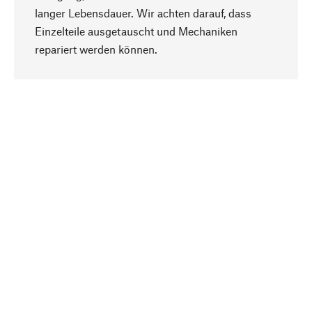
langer Lebensdauer. Wir achten darauf, dass
Einzelteile ausgetauscht und Mechaniken
Nach oben
repariert werden können.
Bewusst
Nachhaltigkeit steht im Fokus unserer
Produktauswahl. Wir setzen auf natürliche
Inhaltsstoffe und Materialien, die gepflegt werden
können, sowie auf eine ressourcenschonende
und sozialverträgliche Produktion.
Ausgewählt