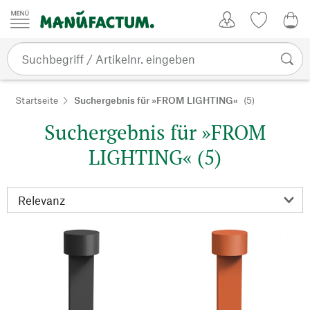
Zum Inhalt springen
Kundenkonto
Merkliste
0,0
Startseite
Suchergebnis für »FROM LIGHTING«
(5)
Suchergebnis für »FROM
LIGHTING« (5)