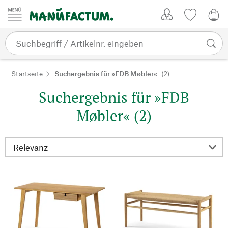
Zum Inhalt springen
Kundenkonto
Merkliste
0,0
Startseite
Suchergebnis für »FDB Møbler«
(2)
Suchergebnis für »FDB
Møbler« (2)