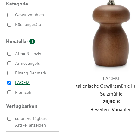
Kategorie
Gewürzmühlen
Küchengeräte
Hersteller
1
Alma ＆ Lovis
Armedangels
Elvang Denmark
FACEM
FACEM
Italienische Gewürzmühle F
Framsohn
Salzmühle
29,90 €
Lapuan Kankurit
Verfügbarkeit
+ weitere Varianten
Røros Tweed
sofort verfügbare
Stapf
Artikel anzeigen
Steinbeck