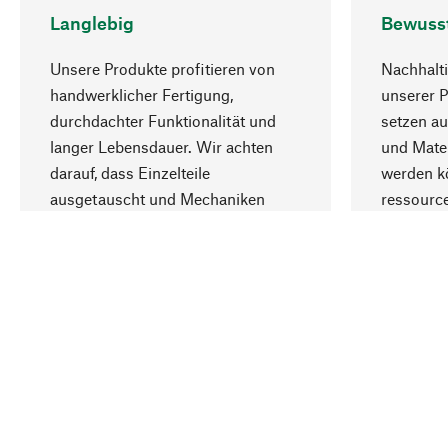
Langlebig
Bewuss
Unsere Produkte profitieren von
Nachhalti
handwerklicher Fertigung,
unserer 
durchdachter Funktionalität und
setzen au
langer Lebensdauer. Wir achten
und Mater
darauf, dass Einzelteile
werden kö
ausgetauscht und Mechaniken
ressourc
repariert werden können.
sozialver
Ihr Land
Deutschland