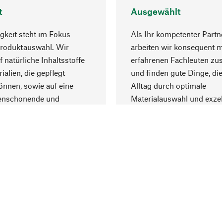
t
Ausgewählt
gkeit steht im Fokus
Als Ihr kompetenter Partn
Produktauswahl. Wir
arbeiten wir konsequent m
f natürliche Inhaltsstoffe
erfahrenen Fachleuten z
ialien, die gepflegt
und finden gute Dinge, die
nnen, sowie auf eine
Alltag durch optimale
enschonende und
Materialauswahl und exzel
trägliche Produktion.
Fertigung bereichern.