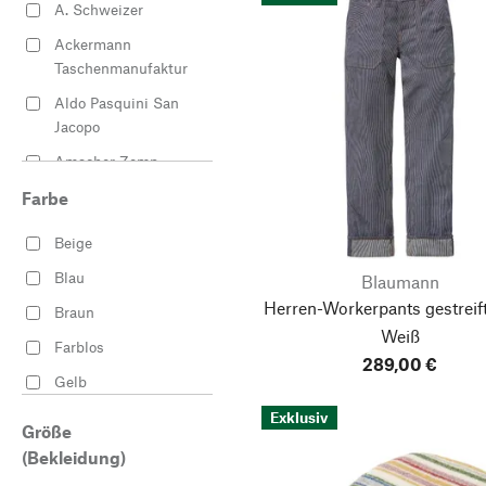
A. Schweizer
Kappen
Ackermann
Hausschuhe
Taschenmanufaktur
Emaille Töpfe
Aldo Pasquini San
Decken
Jacopo
Freizeitschuhe
Amacher Zemp
T-Shirts
Aras Metal
Farbe
Geschirrtücher
Armor lux
Beige
Jacken für die
Badertscher
Blau
Blaumann
Übergangszeit
Barthels-Feldhoff
Herren-Workerpants gestreift
Braun
Kulturbeutel
Weiß
Bausch
Farblos
Hemden
289,00 €
Blaumann
Gelb
Rostfreie Messer
BODUM®
Gold
Exklusiv
Sandalen
Größe
BREKA
Grau
(Bekleidung)
Shirts
Brettschneider
Grün