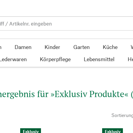
n
Damen
Kinder
Garten
Küche
 Lederwaren
Körperpflege
Lebensmittel
He
ergebnis für »Exklusiv Produkte« 
Sortierun
Exklusiv
Exklusiv