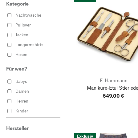
Kategorie
Nachtwäsche
Pullover
Jacken
Langarmshirts
Hosen
Gürtel
Für wen?
Mäntel
F. Hammann
Babys
Bettwäsche
Maniküre-Etui Stierlede
Damen
Gartenbekleidung
549,00 €
Herren
Gartenschuhe
Kinder
Dekoration
Stiefel
Hersteller
Porzellanservice
Exklusiv