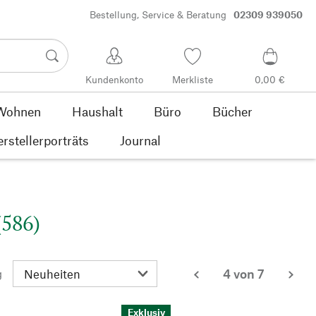
Bestellung, Service & Beratung
02309 939050
Kundenkonto
Merkliste
0,00 €
Wohnen
Haushalt
Büro
Bücher
rstellerporträts
Journal
(586)
4 von 7
g
zurück
wei
Exklusiv