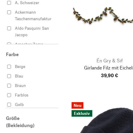
A. Schweizer
Kappen
Ackermann
Hausschuhe
Taschenmanufaktur
Emaille Töpfe
Aldo Pasquini San
Decken
Jacopo
Freizeitschuhe
Amacher Zemp
T-Shirts
Aras Metal
Farbe
Én Gry & Sif
Geschirrtücher
Armor lux
Beige
Girlande Filz mit Eichel
Jacken für die
Badertscher
39,90 €
Blau
Übergangszeit
Barthels-Feldhoff
Braun
Kulturbeutel
Bausch
Farblos
Hemden
Blaumann
Gelb
Neu
Rostfreie Messer
BODUM®
Exklusiv
Gold
Sandalen
Größe
BREKA
Grau
(Bekleidung)
Shirts
Brettschneider
Grün