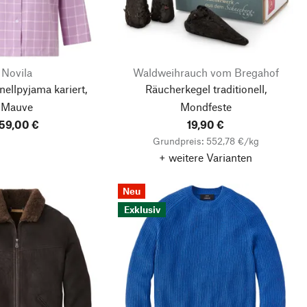
Novila
Waldweihrauch vom Bregahof
ellpyjama kariert,
Räucherkegel traditionell,
Mauve
Mondfeste
59,00 €
19,90 €
Grundpreis: 552,78 €/kg
+ weitere Varianten
Neu
Exklusiv