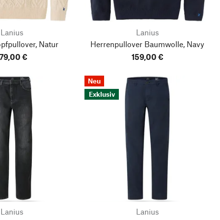
Lanius
Lanius
pfpullover, Natur
Herrenpullover Baumwolle, Navy
179,00 €
159,00 €
Neu
Exklusiv
Lanius
Lanius