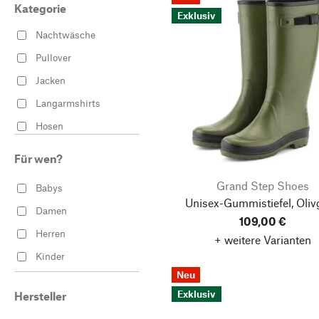
Kategorie
Exklusiv
Nachtwäsche
Pullover
Jacken
Langarmshirts
Hosen
Gürtel
Für wen?
Mäntel
Grand Step Shoes
Babys
Bettwäsche
Unisex-Gummistiefel, Oliv
Damen
Gartenbekleidung
109,00 €
Herren
+ weitere Varianten
Gartenschuhe
Kinder
Dekoration
Neu
Stiefel
Exklusiv
Hersteller
Porzellanservice