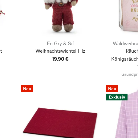
Én Gry & Sif
Waldweihra
t
Weihnachtswichtel Filz
Räuc
19,90 €
Königsräuch
Grundpr
Neu
Neu
Exklusiv