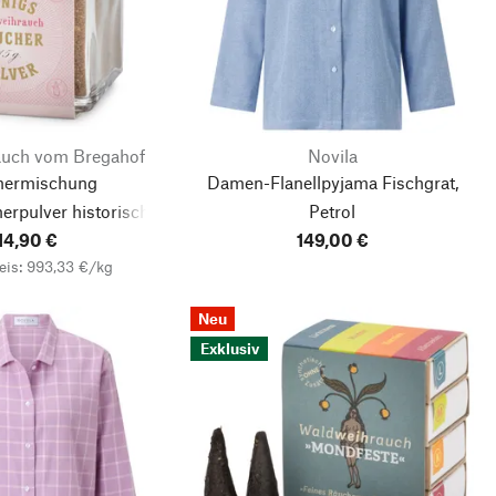
uch vom Bregahof
Novila
hermischung
Damen-Flanellpyjama Fischgrat,
erpulver historisch
Petrol
14,90 €
149,00 €
eis: 993,33 €/kg
Neu
Exklusiv