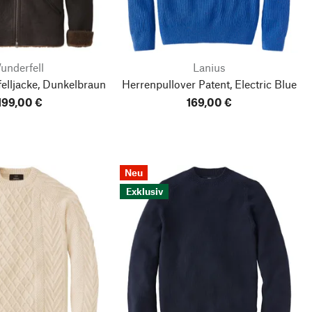
underfell
Lanius
lljacke, Dunkelbraun
Herrenpullover Patent, Electric Blue
.199,00 €
169,00 €
Neu
Exklusiv