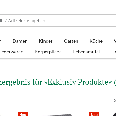
n
Damen
Kinder
Garten
Küche
 Lederwaren
Körperpflege
Lebensmittel
He
ergebnis für »Exklusiv Produkte« 
S
Neu
Neu