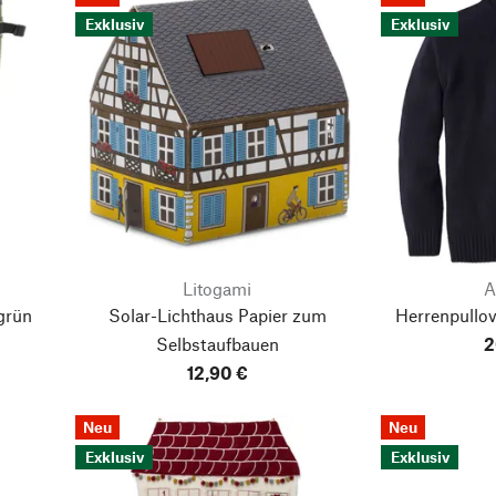
Exklusiv
Exklusiv
Litogami
A
grün
Solar-Lichthaus Papier zum
Herrenpullov
Selbstaufbauen
2
12,90 €
Neu
Neu
Exklusiv
Exklusiv