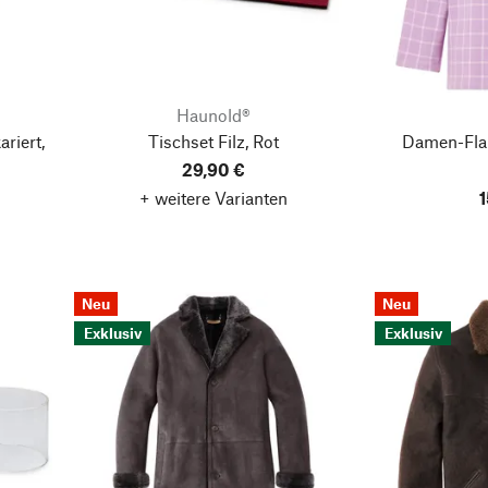
Haunold®
riert,
Tischset Filz, Rot
Damen-Flan
29,90 €
+ weitere Varianten
1
Neu
Neu
Exklusiv
Exklusiv