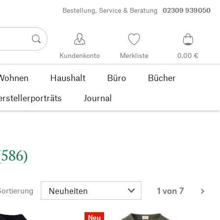
Bestellung, Service & Beratung
02309 939050
Kundenkonto
Merkliste
0,00 €
Wohnen
Haushalt
Büro
Bücher
rstellerporträts
Journal
(586)
1 von 7
ortierung
wei
Neu