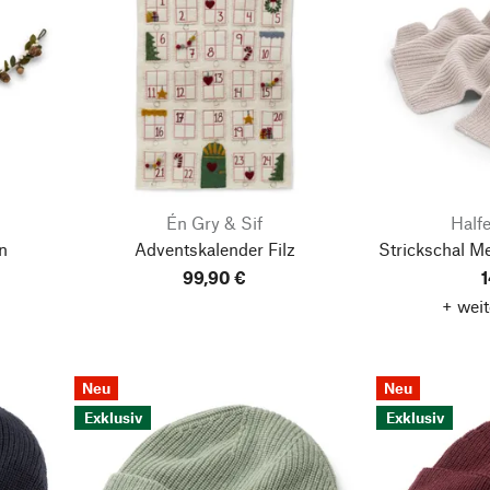
Én Gry & Sif
Halfe
n
Adventskalender Filz
Strickschal M
99,90 €
1
+ weit
Neu
Neu
Exklusiv
Exklusiv