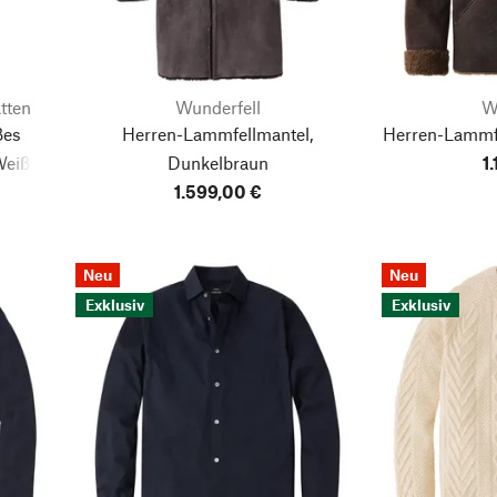
tten
Wunderfell
W
ßes
Herren-Lammfellmantel,
Herren-Lammfe
Weiß
Dunkelbraun
1
1.599,00 €
Neu
Neu
Exklusiv
Exklusiv