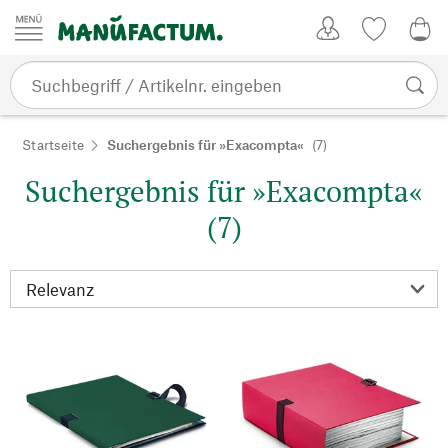
Zum Inhalt springen
Kundenkonto
Merkliste
0,0
Startseite
Suchergebnis für »Exacompta«
(7)
Suchergebnis für »Exacompta«
(7)