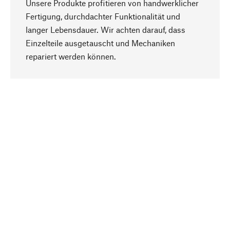
Unsere Produkte profitieren von handwerklicher
Fertigung, durchdachter Funktionalität und
langer Lebensdauer. Wir achten darauf, dass
Einzelteile ausgetauscht und Mechaniken
Nach oben
repariert werden können.
Bewusst
Nachhaltigkeit steht im Fokus unserer
Produktauswahl. Wir setzen auf natürliche
Inhaltsstoffe und Materialien, die gepflegt werden
können, sowie auf eine ressourcenschonende
und sozialverträgliche Produktion.