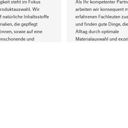
gkeit steht im Fokus
Als Ihr kompetenter Partn
Produktauswahl. Wir
arbeiten wir konsequent m
f natürliche Inhaltsstoffe
erfahrenen Fachleuten z
ialien, die gepflegt
und finden gute Dinge, die
nnen, sowie auf eine
Alltag durch optimale
enschonende und
Materialauswahl und exzel
trägliche Produktion.
Fertigung bereichern.
Lieferung & Zah
ine
Versandkosten