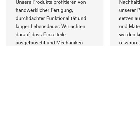
Unsere Produkte profitieren von
Nachhalti
handwerklicher Fertigung,
unserer 
durchdachter Funktionalität und
setzen au
langer Lebensdauer. Wir achten
und Mater
darauf, dass Einzelteile
werden kö
ausgetauscht und Mechaniken
ressourc
repariert werden können.
sozialver
Ihr Land
Deutschland
Kontakt
Service
Gutsche
Bestellung, Service & Beratung