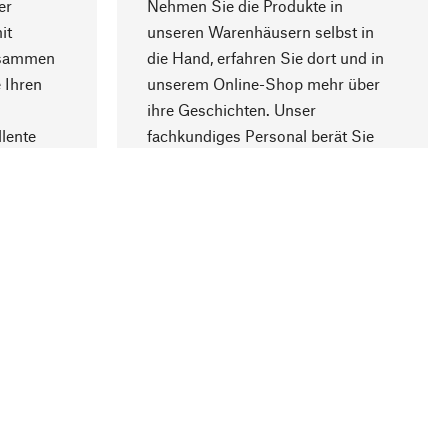
er
Nehmen Sie die Produkte in
it
unseren Warenhäusern selbst in
usammen
die Hand, erfahren Sie dort und in
Nach oben
 Ihren
unserem Online-Shop mehr über
ihre Geschichten. Unser
lente
fachkundiges Personal berät Sie
gern.
lung
Unternehmen
Über Manufactum