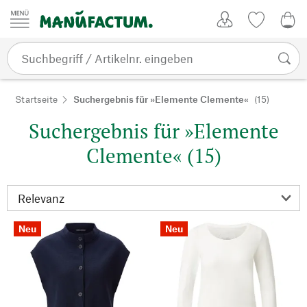
Zum Inhalt springen
Kundenkonto
Merkliste
0,0
Startseite
Suchergebnis für »Elemente Clemente«
(15)
Suchergebnis für »Elemente
Clemente« (15)
Neu
Neu