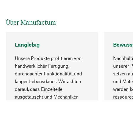
Über Manufactum
Langlebig
Bewuss
Unsere Produkte profitieren von
Nachhalti
handwerklicher Fertigung,
unserer 
durchdachter Funktionalität und
setzen au
langer Lebensdauer. Wir achten
und Mater
darauf, dass Einzelteile
werden kö
ausgetauscht und Mechaniken
ressourc
repariert werden können.
sozialver