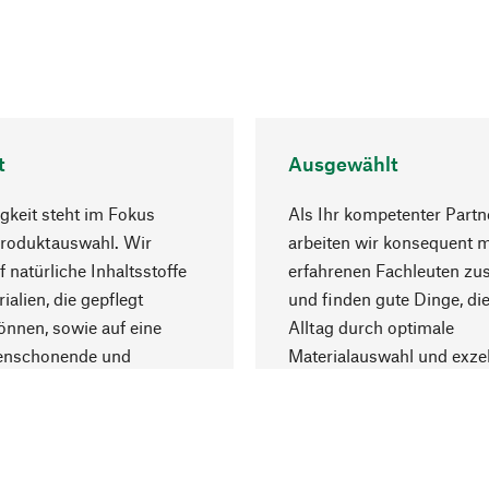
t
Ausgewählt
gkeit steht im Fokus
Als Ihr kompetenter Partn
Produktauswahl. Wir
arbeiten wir konsequent m
f natürliche Inhaltsstoffe
erfahrenen Fachleuten z
ialien, die gepflegt
und finden gute Dinge, die
nnen, sowie auf eine
Alltag durch optimale
enschonende und
Materialauswahl und exzel
trägliche Produktion.
Fertigung bereichern.