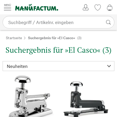
Zum Inhalt springen
Kundenkonto
Merkliste
0,0
Startseite
Suchergebnis für »El Casco«
(3)
Suchergebnis für »El Casco« (3)