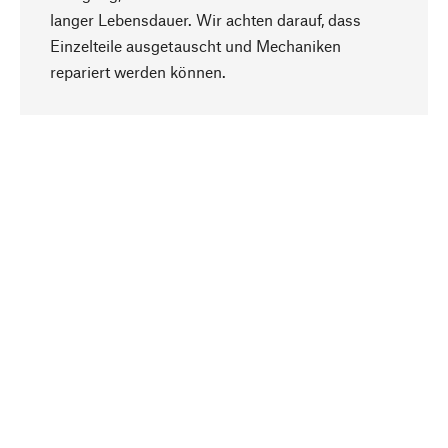
langer Lebensdauer. Wir achten darauf, dass
Einzelteile ausgetauscht und Mechaniken
Nach oben
repariert werden können.
Bewusst
Nachhaltigkeit steht im Fokus unserer
Produktauswahl. Wir setzen auf natürliche
Inhaltsstoffe und Materialien, die gepflegt werden
können, sowie auf eine ressourcenschonende
und sozialverträgliche Produktion.
Ausgewählt