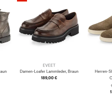
EVEET
raun
Damen-Loafer Lammleder, Braun
Herren-Sl
189,00 €
O
1