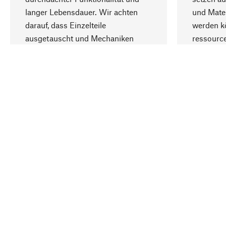
langer Lebensdauer. Wir achten
und Mater
darauf, dass Einzelteile
werden kö
ausgetauscht und Mechaniken
ressourc
repariert werden können.
sozialver
Ihr Land
Deutschland
Kontakt
Service
Gutsche
Bestellung, Service & Beratung
Newslet
02309 939050
Warenhä