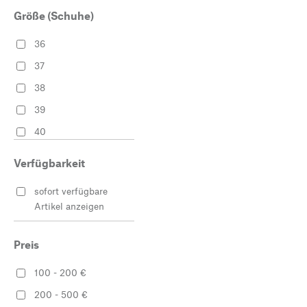
Größe (Schuhe)
36
37
38
39
40
41
Verfügbarkeit
42
sofort verfügbare
43
Artikel anzeigen
44
45
Preis
46
100 - 200 €
200 - 500 €