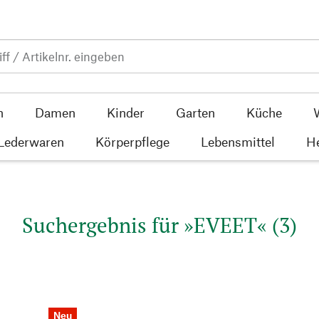
n
Damen
Kinder
Garten
Küche
 Lederwaren
Körperpflege
Lebensmittel
He
Suchergebnis für »EVEET« (3)
Neu