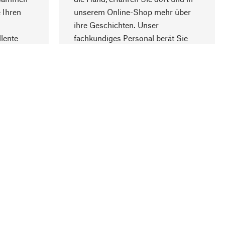
Nach oben
 Ihren
unserem Online-Shop mehr über
ihre Geschichten. Unser
lente
fachkundiges Personal berät Sie
gern.
lung
Unternehmen
Über Manufactum
Stellenangebote