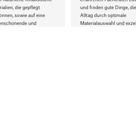
ialien, die gepflegt
und finden gute Dinge, die
nnen, sowie auf eine
Alltag durch optimale
enschonende und
Materialauswahl und exzel
trägliche Produktion.
Fertigung bereichern.
Lieferung & Zah
ine
Versandkosten
ter
Lieferung
user