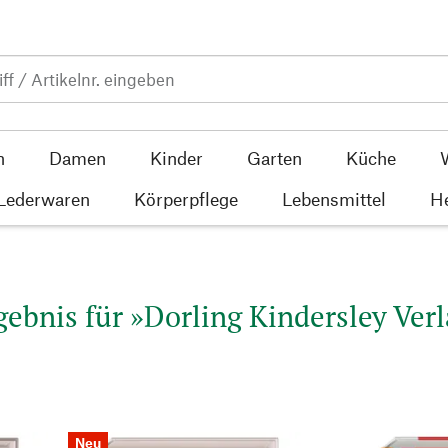
n
Damen
Kinder
Garten
Küche
 Lederwaren
Körperpflege
Lebensmittel
He
ebnis für »Dorling Kindersley Verl
Neu