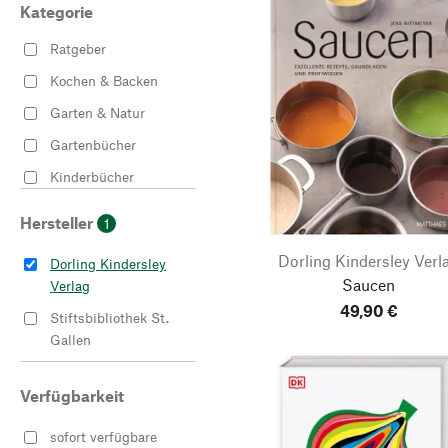
Kategorie
Ratgeber
Kochen & Backen
Garten & Natur
Gartenbücher
Kinderbücher
Sachbücher
Hersteller
1
Backbücher
Dorling Kindersley Verl
Dorling Kindersley
Yogazubehör
Saucen
Verlag
49,90 €
Stiftsbibliothek St.
Gallen
Verfügbarkeit
sofort verfügbare