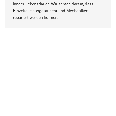
langer Lebensdauer. Wir achten darauf, dass
Einzelteile ausgetauscht und Mechaniken
Nach oben
repariert werden können.
Bewusst
Nachhaltigkeit steht im Fokus unserer
Produktauswahl. Wir setzen auf natürliche
Inhaltsstoffe und Materialien, die gepflegt werden
können, sowie auf eine ressourcenschonende
und sozialverträgliche Produktion.
Ausgewählt