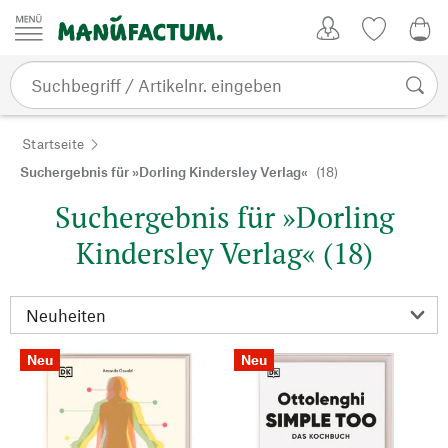
Zum Inhalt springen
Kundenkonto
Merkliste
0,0
Startseite
Suchergebnis für »Dorling Kindersley Verlag«
(18)
Suchergebnis für »Dorling
Kindersley Verlag« (18)
Neu
Neu